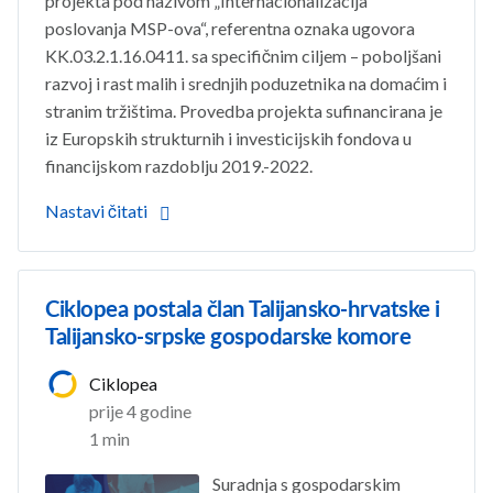
projekta pod nazivom „Internacionalizacija
poslovanja MSP-ova“, referentna oznaka ugovora
KK.03.2.1.16.0411. sa specifičnim ciljem – poboljšani
razvoj i rast malih i srednjih poduzetnika na domaćim i
stranim tržištima. Provedba projekta sufinancirana je
iz Europskih strukturnih i investicijskih fondova u
financijskom razdoblju 2019.-2022.
Nastavi čitati
Ciklopea postala član Talijansko-hrvatske i
Talijansko-srpske gospodarske komore
Ciklopea
prije 4 godine
1 min
Suradnja s gospodarskim