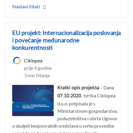
Nastavi čitati
EU projekt: Internacionalizacija poslovanja
i povećanje međunarodne
konkurentnosti
Ciklopea
prije 4 godine
3 min čitanja
– Dana
Kratki opis projekta
tvrtka Ciklopea
07.10.2020.
d.o.o. potpisala je s
Ministarstvom gospodarstva,
poduzetništva i obrta Ugovor
o dodjeli bespovratnih sredstava u svrhu provedbe