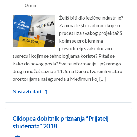
0 min
Želiš biti dio jezične industrije?
Zanima te što radimo i koji su
procesi iza svakog projekta? S
kojim se problemima
prevoditelji svakodnevno
susreću i kojim se tehnologijama koriste? Pitaš se
kako do novog posla? Sve te informacije i još mnogo
drugih možeš saznati 11. 6. na Danu otvorenih vrata u
prostorijama našeg ureda u Međimurskoj […]
Nastavi čitati
Ciklopea dobitnik priznanja “Prijatelj
studenata” 2018.