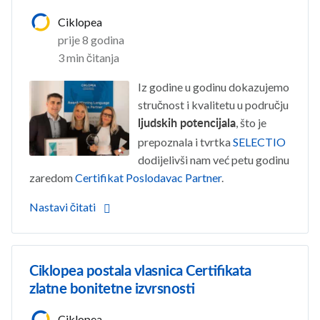
Ciklopea
prije 8 godina
3 min čitanja
Iz godine u godinu dokazujemo
stručnost i kvalitetu u području
, što je
ljudskih potencijala
prepoznala i tvrtka
SELECTIO
dodijelivši nam već petu godinu
zaredom
Certifikat Poslodavac Partner
.
Nastavi čitati
Ciklopea postala vlasnica Certifikata
zlatne bonitetne izvrsnosti
Ciklopea