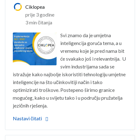
Ciklopea
prije 3 godine
3 min čitanja
Svi znamo da je umjetna
inteligencija goruća tema, a u
vremenu koje je pred nama bit
će svakako još i relevantnija. U
svim industrijama sada se
istražuje kako najbolje iskoristiti tehnologiju umjetne
inteligencije na što učinkovitiji način i tako
optimizirati troškove. Postepeno širimo granice
mogućeg, kako u svijetu tako i u području pružatelja
jezičnih rješenja.
Nastavi čitati