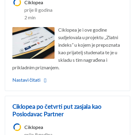
Ciklopea
prije 8 godina
2 min
Ciklopea je i ove godine
sudjelovala u projektu „Zlatni
indeks” u kojem je prepoznata
kao prijatelj studenata te je u
skladu s tim nagrađena i
prikladnim priznanjem.
Nastavi čitati
Ciklopea po četvrti put zasjala kao
Poslodavac Partner
Ciklopea
prije 9 godina