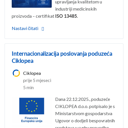
upravljanja kvalitetom u
industriji medicinskih
proizvoda – certifikat
ISO 13485.
Nastavi čitati
Internacionalizacija poslovanja poduzeća
Ciklopea
Ciklopea
prije 5 mjeseci
5 min
Dana 22.12.2025., poduzeće
CIKLOPEA d.o.o. potpisalo je s
Ministarstvom gospodarstva
Ugovor o dodjeli bespovratnih
sredstava u svrhu provedbe