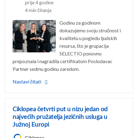
prije 4 godine
4 min čitanja
Godinu za godinom
dokazujemo svoju stručnost i
kvalitetu u pogledu ljudskih
resursa, što je grupacija
SELECTIO ponovno
prepoznala i nagradila certifikatom Poslodavac
Partner sedmu godinu zaredom.
Nastavi čitati
Ciklopea četvrti put u nizu jedan od
najvećih pružatelja jezičnih usluga u
Južnoj Europi
Ciklopea