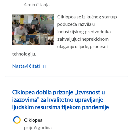
4 min čitanja
Ciklopea se iz kućnog startup
poduzeća razvila u
industrijskog predvodnika
zahvaljujući neprekidnom
ulaganju u ljude, procese i
tehnologiju.
Nastavi čitati
Ciklopea dobila prizanje „Izvrsnost u
izazovima” za kvalitetno upravljanje
ljudskim resursima tijekom pandemije
Ciklopea
prije 6 godina