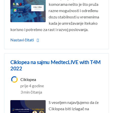
komorama nešto je što pruža
razne mogućnosti i određenu
dozu stabilnosti u vremenima
kada je umrežavanje itekako
korisno i potrebno za rast i razvoj poslovanja.
Nastavi čitati
Ciklopea na sajmu MedtecLIVE with T4M
2022
Ciklopea
prije 4 godine
3 min čitanja
S veseljem najavljujemo da će
Ciklopea biti izlagač na