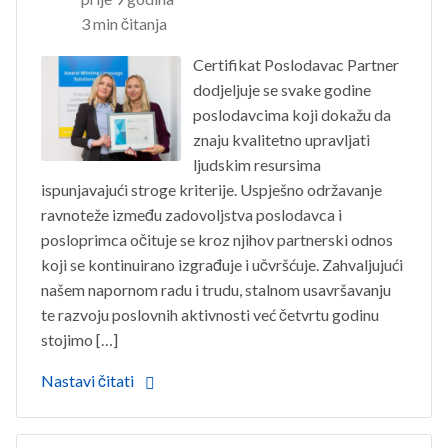
3 min čitanja
Certifikat Poslodavac Partner
dodjeljuje se svake godine
poslodavcima koji dokažu da
znaju kvalitetno upravljati
ljudskim resursima
ispunjavajući stroge kriterije. Uspješno održavanje
ravnoteže između zadovoljstva poslodavca i
posloprimca očituje se kroz njihov partnerski odnos
koji se kontinuirano izgrađuje i učvršćuje. Zahvaljujući
našem napornom radu i trudu, stalnom usavršavanju
te razvoju poslovnih aktivnosti već četvrtu godinu
stojimo […]
Nastavi čitati