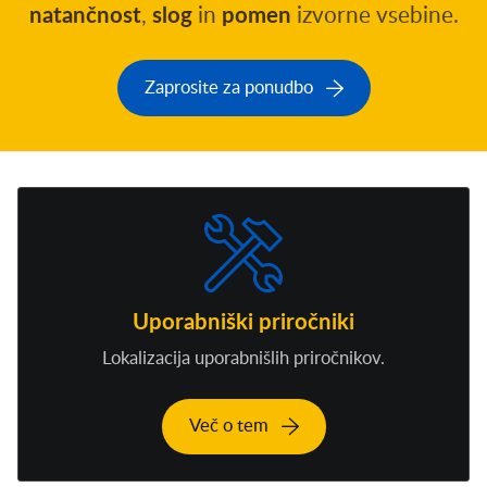
natančnost
,
slog
in
pomen
izvorne vsebine.
Zaprosite za ponudbo
Uporabniški priročniki
Lokalizacija uporabnišlih priročnikov.
Več o tem