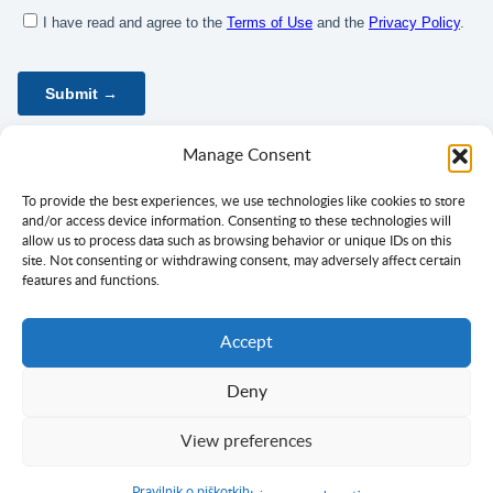
Manage Consent
To provide the best experiences, we use technologies like cookies to store
and/or access device information. Consenting to these technologies will
allow us to process data such as browsing behavior or unique IDs on this
site. Not consenting or withdrawing consent, may adversely affect certain
features and functions.
Accept
Deny
Politika zasebnosti
Pogoji uporabe
Privolitev
View preferences
Avtorske pravice in besedilo ©
Ciklopea
2003–2026.
S
strastjo
do jezikov
Pravilnik o piškotkih