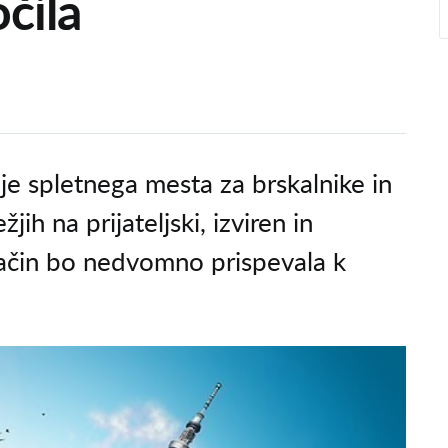
očila
cije spletnega mesta za brskalnike in
ih na prijateljski, izviren in
način bo nedvomno prispevala k