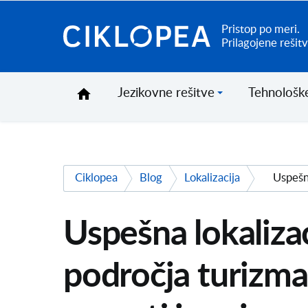
Pristop po meri.
Ciklopea
Prilagojene rešitv
Jezikovne rešitve
Tehnološke
Ciklopea
Blog
Lokalizacija
Uspešna lokalizac
področja turizma 