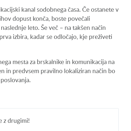
acijski kanal sodobnega časa. Če ostanete v
njihov dopust konča, boste povečali
 naslednje leto. Še več – na takšen način
rva izbira, kadar se odločajo, kje preživeti
etnega mesta za brskalnike in komunikacija na
ren in predvsem pravilno lokaliziran način bo
poslovanja.
e z drugimi!