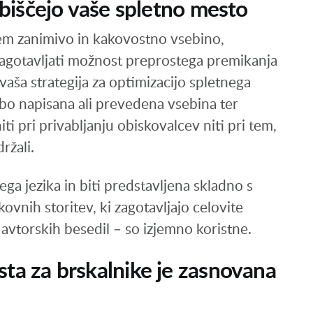
obiščejo vaše spletno mesto
em zanimivo in kakovostno vsebino,
 zagotavljati možnost preprostega premikanja
vaša strategija za optimizacijo spletnega
labo napisana ali prevedena vsebina ter
i pri privabljanju obiskovalcev niti pri tem,
ržali.
ga jezika in biti predstavljena skladno s
kovnih storitev, ki zagotavljajo celovite
 avtorskih besedil – so izjemno koristne.
ta za brskalnike je zasnovana