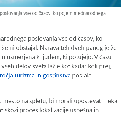
 poslovanja vse od časov, ko pojem mednarodnega
narodnega poslovanja vse od časov, ko
e ni obstajal. Narava teh dveh panog je že
in usmerjena k ljudem, ki potujejo. V času
z vseh delov sveta lažje kot kadar koli prej,
dročja turizma in gostinstva
postala
o mesto na spletu, bi morali upoštevati nekaj
t skozi proces lokalizacije uspešna in