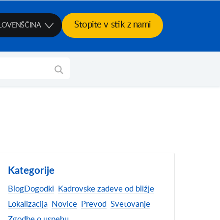
Stopite v stik z nami
LOVENŠČINA
Kategorije
Blog
Dogodki
Kadrovske zadeve od bližje
Lokalizacija
Novice
Prevod
Svetovanje
Zgodbe o uspehu