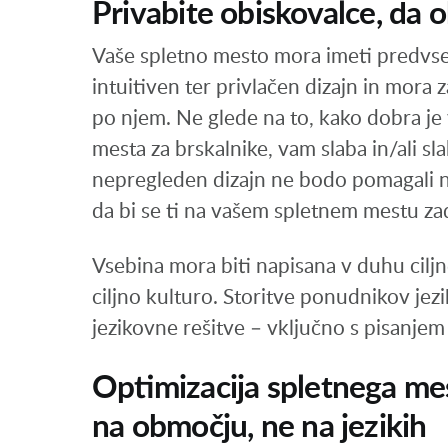
Privabite obiskovalce, da 
Vaše spletno mesto mora imeti predvs
intuitiven ter privlačen dizajn in mora
po njem. Ne glede na to, kako dobra je 
mesta za brskalnike, vam slaba in/ali s
nepregleden dizajn ne bodo pomagali nit
da bi se ti na vašem spletnem mestu zad
Vsebina mora biti napisana v duhu ciljne
ciljno kulturo. Storitve ponudnikov jezi
jezikovne rešitve – vključno s pisanjem
Optimizacija spletnega mes
na območju, ne na jezikih