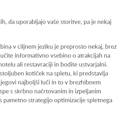
jih, da uporabljajo vaše storitve, pa je nekaj
bina v ciljnem jeziku je preprosto nekaj, brez
jučite informativno vsebino o atrakcijah na
otelu ali restavraciji in bodite ustvarjalni.
toljuben kotiček na spletu, ki predstavlja
egovi najboljši luči in to v brezhibnem
uspe s skrbno načrtovanim in izpeljanim
s pametno strategijo optimizacije spletnega