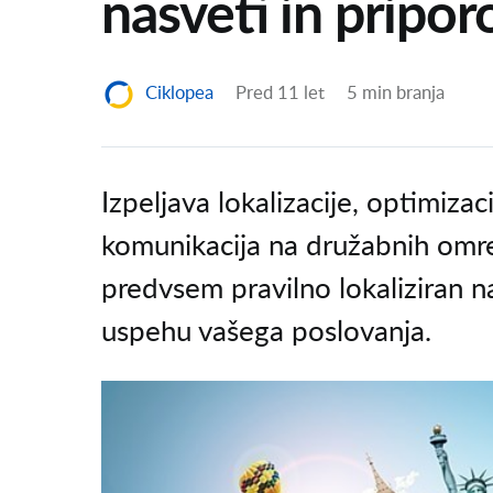
nasveti in pripor
Ciklopea
Pred 11 let
5 min branja
Izpeljava lokalizacije, optimiza
komunikacija na družabnih omrežj
predvsem pravilno lokaliziran 
uspehu vašega poslovanja.