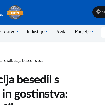
S
e.
 rešitve
Industrije
Jeziki
Podjetje
Uspešna lokalizacija besedil s področja turizma in gostinstva: nasveti in priporočila
ija besedil s
in gostinstva: