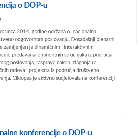
encija o DOP-u
a
rosinca 2014. godine održana 6. nacionalna
uštveno odgovornom poslovanju. Dosadašnji plenarni
e zamijenjen je dinamičnim i interaktivnim
učuje predavanja eminentnih stručnjaka iz područja
og poslovanja, rasprave nakon izlaganja te
čnih radova i projekata iz područja društveno
nja. Ciklopea je aktivno sudjelovala na konferenciji
onalne konferencije o DOP-u