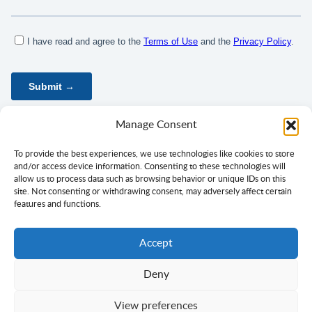
Manage Consent
To provide the best experiences, we use technologies like cookies to store
and/or access device information. Consenting to these technologies will
allow us to process data such as browsing behavior or unique IDs on this
site. Not consenting or withdrawing consent, may adversely affect certain
features and functions.
Accept
Deny
Politika zasebnosti
Pogoji uporabe
Privolitev
View preferences
Avtorske pravice in besedilo ©
Ciklopea
2003–2026.