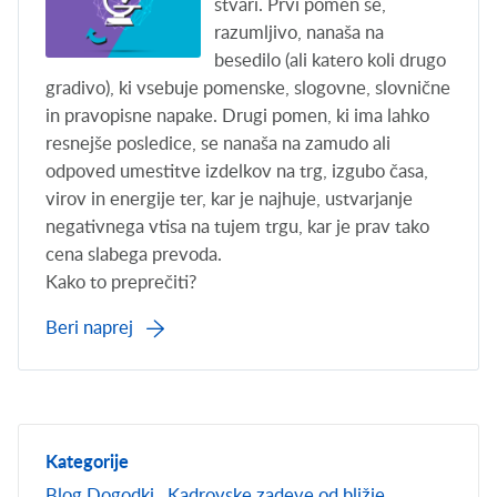
stvari. Prvi pomen se,
razumljivo, nanaša na
besedilo (ali katero koli drugo
gradivo), ki vsebuje pomenske, slogovne, slovnične
in pravopisne napake. Drugi pomen, ki ima lahko
resnejše posledice, se nanaša na zamudo ali
odpoved umestitve izdelkov na trg, izgubo časa,
virov in energije ter, kar je najhuje, ustvarjanje
negativnega vtisa na tujem trgu, kar je prav tako
cena slabega prevoda.
Kako to preprečiti?
Beri naprej
Kategorije
Blog
Dogodki
Kadrovske zadeve od bližje