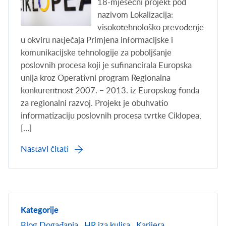
18-mjesečni projekt pod
nazivom Lokalizacija:
visokotehnološko prevođenje
u okviru natječaja Primjena informacijske i
komunikacijske tehnologije za poboljšanje
poslovnih procesa koji je sufinancirala Europska
unija kroz Operativni program Regionalna
konkurentnost 2007. − 2013. iz Europskog fonda
za regionalni razvoj. Projekt je obuhvatio
informatizaciju poslovnih procesa tvrtke Ciklopea,
[…]
Nastavi čitati
Kategorije
Blog
Događanja
HR iza kulisa
Karijera