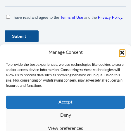
Manage Consent
To provide the best experiences, we use technologies like cookies to store
and/or access device information. Consenting to these technologies will
allow us to process data such as browsing behavior or unique IDs on this
site. Not consenting or withdrawing consent, may adversely affect certain
features and functions.
Accept
Deny
Politika privatnosti
Uvjeti korištenja
Privola
View preferences
Autorsko pravo ©
Ciklopea
2003–2026.