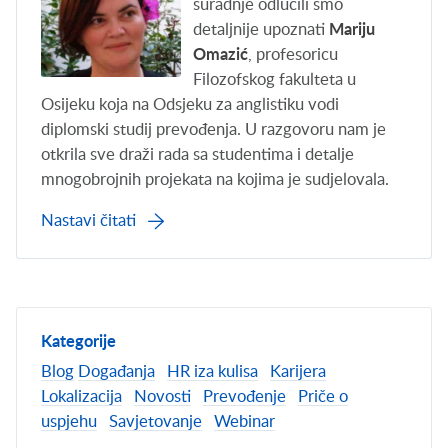
suradnje odlučili smo
detaljnije upoznati
Mariju
Omazić
, profesoricu
Filozofskog fakulteta u
Osijeku koja na Odsjeku za anglistiku vodi
diplomski studij prevođenja. U razgovoru nam je
otkrila sve draži rada sa studentima i detalje
mnogobrojnih projekata na kojima je sudjelovala.
Nastavi čitati
Kategorije
Blog
Događanja
HR iza kulisa
Karijera
Lokalizacija
Novosti
Prevođenje
Priče o
uspjehu
Savjetovanje
Webinar