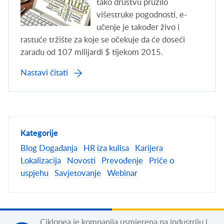
tako društvu pružilo
višestruke pogodnosti, e-
učenje je također živo i
rastuće tržište za koje se očekuje da će doseći
zaradu od 107 milijardi $ tijekom 2015.
Nastavi čitati
Kategorije
Blog
Događanja
HR iza kulisa
Karijera
Lokalizacija
Novosti
Prevođenje
Priče o
uspjehu
Savjetovanje
Webinar
Ciklopea je kompanija usmjerena na industriju i