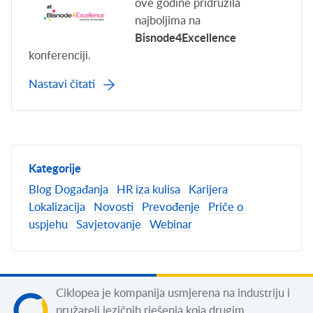
ove godine pridružila
najboljima na
Bisnode4Excellence
konferenciji.
Nastavi čitati
Kategorije
Blog
Događanja
HR iza kulisa
Karijera
Lokalizacija
Novosti
Prevođenje
Priče o
uspjehu
Savjetovanje
Webinar
Ciklopea je kompanija usmjerena na industriju i
pružatelj jezičnih rješenja koja drugim