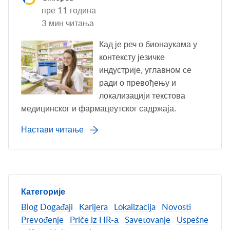
пре 11 година
3 мин читања
Кад је реч о бионаукама у
контексту језичке
индустрије, углавном се
ради о превођењу и
локализацији текстова
медицинског и фармацеутског садржаја.
Настави читање
Категорије
Blog
Događaji
Karijera
Lokalizacija
Novosti
Prevođenje
Priče iz HR-а
Savetovanje
Uspešne