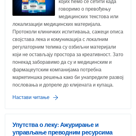
којих ћемо се сетити када
говоримо о превођењу
медицинских текстова или
локализацији медицинских материјала.
Протоколи клиничких испитивања, сажеци описа
својстава лека и комуникација с локалним
регулаторним телима су озбиљни материјали
који не остављају простора за креативност. Зато
понекад заборавимо да су и медицинским и
фармацеутским компанијама потребна
маркетиншка решења како би унапредиле развој
пословања и допреле до клијената и купаца.
Настави читање
Упутства о леку: Ажурирање и
управљање преводним ресурсима