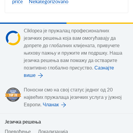
priče
Nekategorizovano
Ciklopea је пружалац професионалних
језичких решења која вам омогућавају да
допрете до глобалних клијената, привучете
њихову пажњу и пружите им подршку. Наша
језичка решења вам помажу да остварите
позитивно глобално присуство.
Сазнајте
више
Поносни смо на свој статус једног од 20
највећих пружалаца језичких услуга у јужној
Европи.
Чланак
Jезичка решења
Превођењe
Локализација