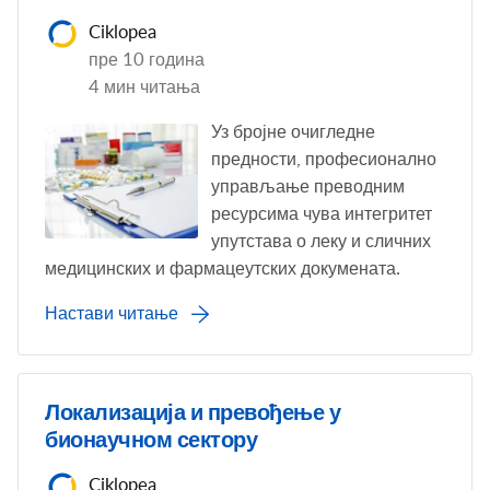
Ciklopea
пре 10 година
4 мин читања
Уз бројне очигледне
предности, професионално
управљање преводним
ресурсима чува интегритет
упутстава о леку и сличних
медицинских и фармацеутских докумената.
Настави читање
Локализација и превођење у
бионаучном сектору
Ciklopea