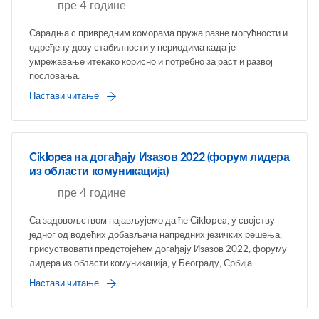
пре 4 године
Сарадња с привредним коморама пружа разне могућности и
одређену дозу стабилности у периодима када је
умрежавање итекако корисно и потребно за раст и развој
пословања.
Настави читање
Ciklopea на догађају Изазов 2022 (форум лидера
из области комуникација)
пре 4 године
Са задовољством најављујемо да ће Ciklopea, у својству
једног од водећих добављача напредних језичких решења,
присуствовати предстојећем догађају Изазов 2022, форуму
лидера из области комуникација, у Београду, Србија.
Настави читање