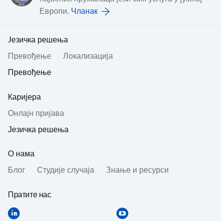
Европи.
Чланак
Jезичка решења
Превођењe
Локализација
Превођење
Каријера
Онлајн пријава
Језичка решења
О нама
Блог
Студије случаја
Знање и ресурси
Пратите нас