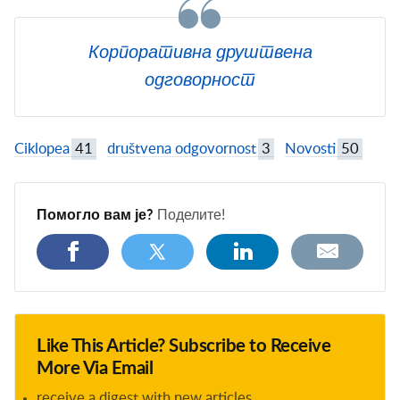
Корпоративна друштвена
одговорност
Ciklopea
41
društvena odgovornost
3
Novosti
50
Помогло вам је?
Поделите!
Like This Article? Subscribe to Receive
More Via Email
receive a digest with new articles