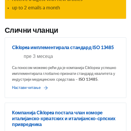
up to 2 emails a month
Слични чланци
Ciklopea имплементирала стандард ISO 13485
пре 3 месеца
Са поносом можемо рећи да је компанија Ciklopea успешно
имплементирала глобално признати стандард квалитета у
индустрији медицинских средстава –
ISO 13485
.
Настави читање
Компанија Ciklopea постала члан коморе
италијанско-хрватских и италијанско-српских
привредника