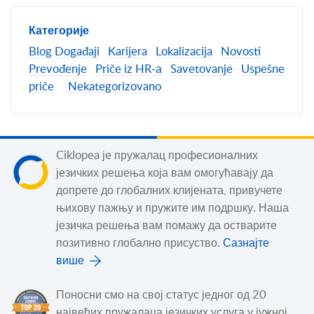
Категорије
Blog
Događaji
Karijera
Lokalizacija
Novosti
Prevođenje
Priče iz HR-а
Savetovanje
Uspešne
priče
Nekategorizovano
Ciklopea је пружалац професионалних
језичких решења која вам омогућавају да
допрете до глобалних клијената, привучете
њихову пажњу и пружите им подршку. Наша
језичка решења вам помажу да остварите
позитивно глобално присуство.
Сазнајте
више
Поносни смо на свој статус једног од 20
највећих пружалаца језичких услуга у јужној