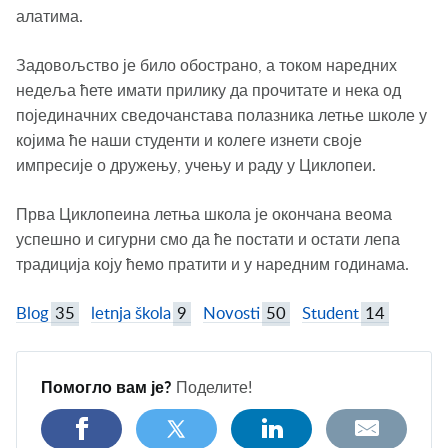
алатима.
Задовољство је било обострано, а током наредних
недеља ћете имати прилику да прочитате и нека од
појединачних сведочанстава полазника летње школе у
којима ће наши студенти и колеге изнети своје
импресије о дружењу, учењу и раду у Циклопеи.
Прва Циклопеина летња школа је окончана веома
успешно и сигурни смо да ће постати и остати лепа
традиција коју ћемо пратити и у наредним годинама.
Blog
35
letnja škola
9
Novosti
50
Student
14
Помогло вам је?
Поделите!