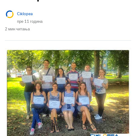
Ciklopea
пре 11 година
2 мин читања