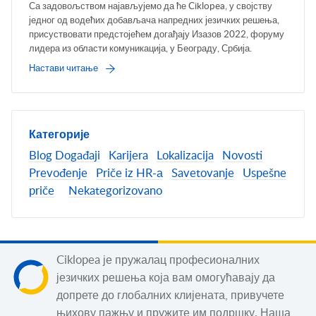
Са задовољством најављујемо да ће Ciklopea, у својству
једног од водећих добављача напредних језичких решења,
присуствовати предстојећем догађају Изазов 2022, форуму
лидера из области комуникација, у Београду, Србија.
Настави читање
Категорије
Blog
Događaji
Karijera
Lokalizacija
Novosti
Prevođenje
Priče iz HR-а
Savetovanje
Uspešne
priče
Nekategorizovano
Ciklopea је пружалац професионалних
језичких решења која вам омогућавају да
допрете до глобалних клијената, привучете
њихову пажњу и пружите им подршку. Наша