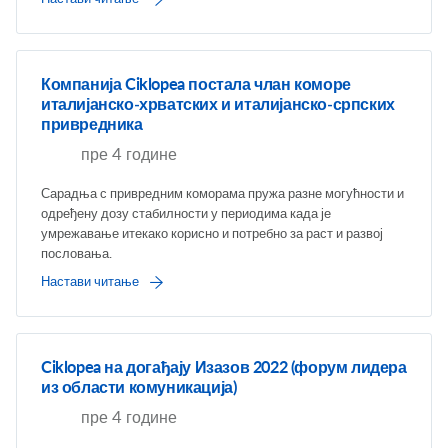
Компанија Ciklopea постала члан коморе
италијанско-хрватских и италијанско-српских
привредника
пре 4 године
Сарадња с привредним коморама пружа разне могућности и
одређену дозу стабилности у периодима када је
умрежавање итекако корисно и потребно за раст и развој
пословања.
Настави читање
Ciklopea на догађају Изазов 2022 (форум лидера
из области комуникација)
пре 4 године