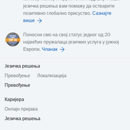
језичка решења вам помажу да остварите
позитивно глобално присуство.
Сазнајте
више
Поносни смо на свој статус једног од 20
највећих пружалаца језичких услуга у јужној
Европи.
Чланак
Jезичка решења
Превођењe
Локализација
Превођење
Каријера
Онлајн пријава
Језичка решења