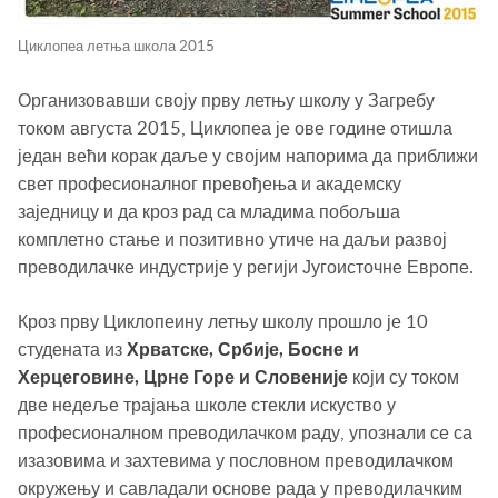
Циклопеа летња школа 2015
Организовавши своју прву летњу школу у Загребу
током августа 2015, Циклопеа је ове године отишла
један већи корак даље у својим напорима да приближи
свет професионалног превођења и академску
заједницу и да кроз рад са младима побољша
комплетно стање и позитивно утиче на даљи развој
преводилачке индустрије у регији Југоисточне Европе.
Кроз прву Циклопеину летњу школу прошло је 10
студената из
Хрватске, Србије, Босне и
Херцеговине, Црне Горе и Словеније
који су током
две недеље трајања школе стекли искуство у
професионалном преводилачком раду, упознали се са
изазовима и захтевима у пословном преводилачком
окружењу и савладали основе рада у преводилачким