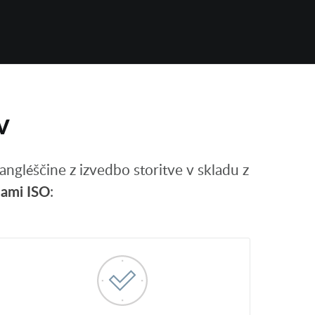
v
angléščine z izvedbo storitve v skladu z
ami ISO
: