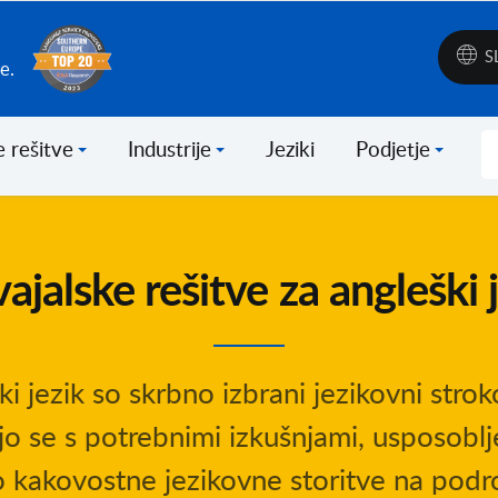
S
e.
 rešitve
Industrije
Jeziki
Podjetje
ajalske rešitve za angleški 
i jezik so skrbno izbrani jezikovni strok
jo se s potrebnimi izkušnjami, usposoblj
o kakovostne jezikovne storitve na področ