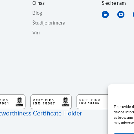
O nas
Sledite nam
Blog
Študije primera
Viri
To provide t
device infor
as browsing 
may adversel