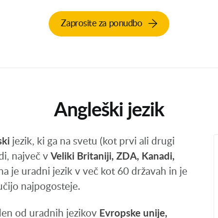
Zaprosite za ponudbo
Angleški jezik
ki
jezik, ki ga na svetu (kot prvi ali drugi
di, največ v
Veliki Britaniji, ZDA, Kanadi,
a je uradni jezik v več kot 60 državah in je
 učijo najpogosteje.
eden od uradnih jezikov
Evropske unije,