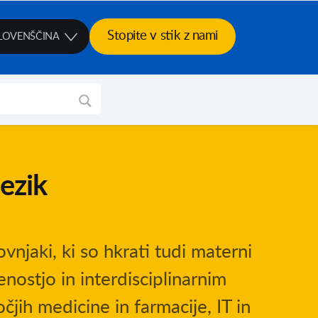
Stopite v stik z nami
LOVENŠČINA
jezik
ovnjaki, ki so hkrati tudi materni
enostjo in interdisciplinarnim
jih medicine in farmacije, IT in