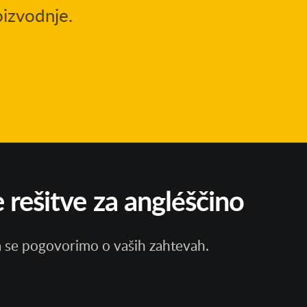
oizvodnje.
 rešitve za angléščino
da se pogovorimo o vaših zahtevah.