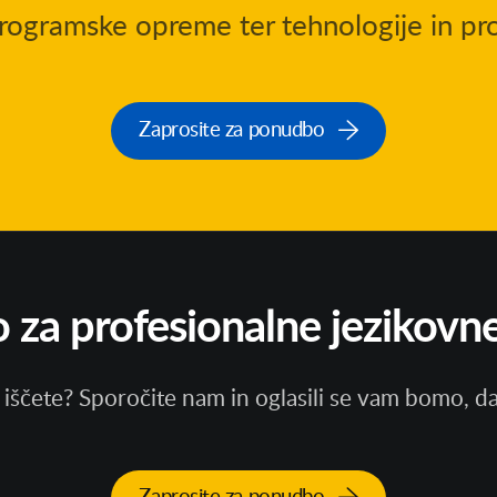
rogramske opreme ter tehnologije in pr
Zaprosite za ponudbo
za profesionalne jezikovne
ga iščete? Sporočite nam in oglasili se vam bomo, 