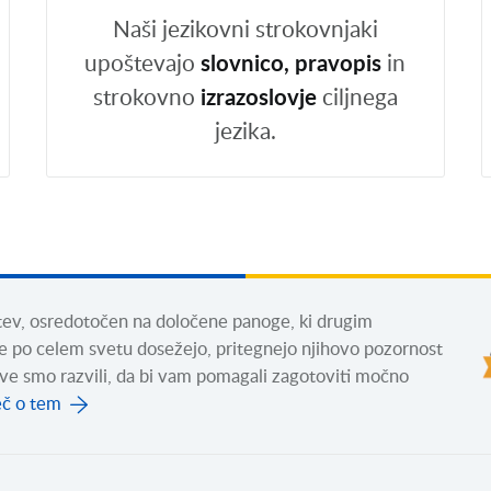
Naši jezikovni strokovnjaki
upoštevajo
slovnico, pravopis
in
strokovno
izrazoslovje
ciljnega
jezika.
itev, osredotočen na določene panoge, ki drugim
e po celem svetu dosežejo, pritegnejo njihovo pozornost
itve smo razvili, da bi vam pomagali zagotoviti močno
č o tem