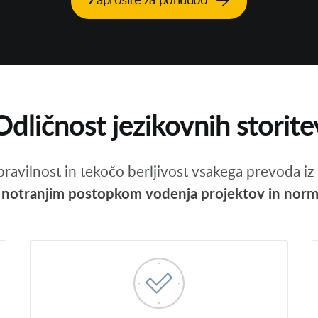
Zaprosite za ponudbo
Odličnost jezikovnih storite
pravilnost in tekočo berljivost vsakega prevoda iz 
m notranjim postopkom vodenja projektov in
norm