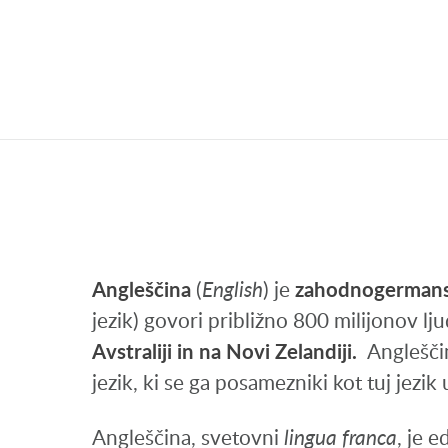
Angleščina
(
English
) je
zahodnogermans
jezik) govori približno 800 milijonov lju
Avstraliji in na Novi Zelandiji.
Angleščin
jezik, ki se ga posamezniki kot tuj jezik
Angleščina, svetovni
lingua franca
, je 