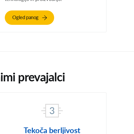
Ogled panog
imi prevajalci
Tekoča berljivost