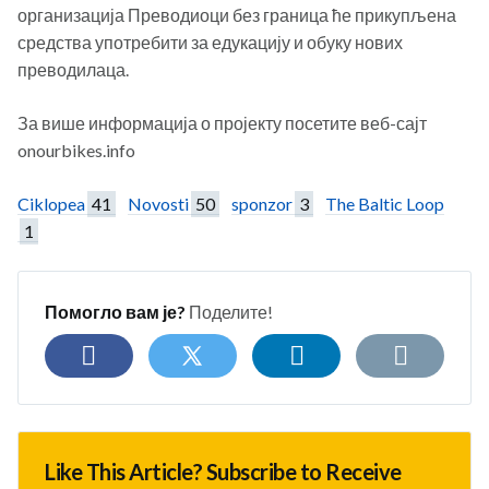
организација Преводиоци без граница ће прикупљена
средства употребити за едукацију и обуку нових
преводилаца.
За више информација о пројекту посетите веб-сајт
onourbikes.info
Ciklopea
41
Novosti
50
sponzor
3
The Baltic Loop
1
Помогло вам је?
Поделите!
Like This Article? Subscribe to Receive