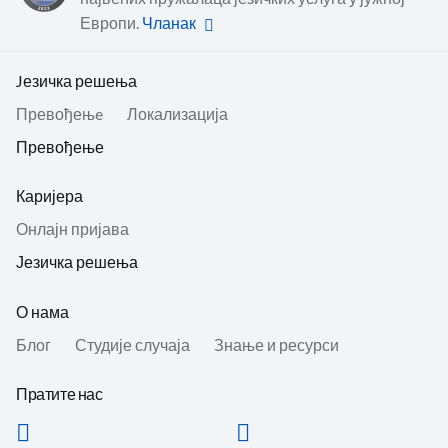
Европи.
Чланак
Jезичка решења
Превођењe
Локализација
Превођење
Каријера
Онлајн пријава
Језичка решења
О нама
Блог
Студије случаја
Знање и ресурси
Пратите нас