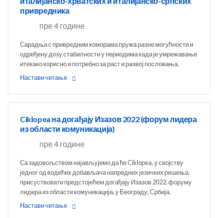
италијанско-хрватских и италијанско-српских
привредника
пре 4 године
Сарадња с привредним коморама пружа разне могућности и
одређену дозу стабилности у периодима када је умрежавање
итекако корисно и потребно за раст и развој пословања.
Настави читање
Ciklopea на догађају Изазов 2022 (форум лидера
из области комуникација)
пре 4 године
Са задовољством најављујемо да ће Ciklopea, у својству
једног од водећих добављача напредних језичких решења,
присуствовати предстојећем догађају Изазов 2022, форуму
лидера из области комуникација, у Београду, Србија.
Настави читање