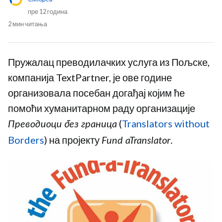
пре 12 година
2 мин читања
Пружалац преводилачких услуга из Пољске,
компанија TextPartner, је ове године
организовала посебан догађај којим ће
помоћи хуманитарном раду организације
(
Translators without
Преводиоци без граница
Borders
) на пројекту
.
Fund aTranslator