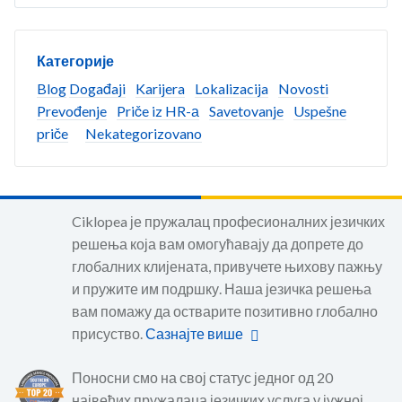
Категорије
Blog
Događaji
Karijera
Lokalizacija
Novosti
Prevođenje
Priče iz HR-а
Savetovanje
Uspešne
priče
Nekategorizovano
Ciklopea је пружалац професионалних језичких
решења која вам омогућавају да допрете до
глобалних клијената, привучете њихову пажњу
и пружите им подршку. Наша језичка решења
вам помажу да остварите позитивно глобално
присуство.
Сазнајте више
Поносни смо на свој статус једног од 20
највећих пружалаца језичких услуга у јужној