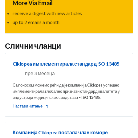
More Via Email
receive a digest with new articles
up to 2 emails a month
Слични чланци
Ciklopea имплементирала стандард ISO 13485
пре 3 месеца
Са поносом можемо рећи да је компанија Ciklopea успешно
имплементирала глобално признати стандард квалитета у
индустрији медицинских средстава –
ISO 13485
.
Настави читање
Компанија Ciklopea постала члан коморе