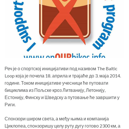
Реч је о спортској иницијативи под називом The Baltic
Loop која је почела 18. априла и трајаће до 3. маја 2014.
године. Током иницијативе учесници ће путовати
бициклима из Пољске кроз Литванију, Летонију,
Естонију, Финску и Шведску а путовање ће завршити у
Риги.
Спонзори широм света, а међу њима и компанија
Циклопеа, спонзоришу целу руту дугу готово 2300 км, а