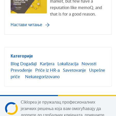
market, but few have a
reputation like memoQ, and
that is for a good reason.
Настави читање
Категорије
Blog
Događaji
Karijera
Lokalizacija
Novosti
Prevođenje
Priče iz HR-а
Savetovanje
Uspešne
priče
Nekategorizovano
Ciklopea је пружалац професионалних
језичких решења која вам омогућавају да
допрете до глобалних клијената, привучете