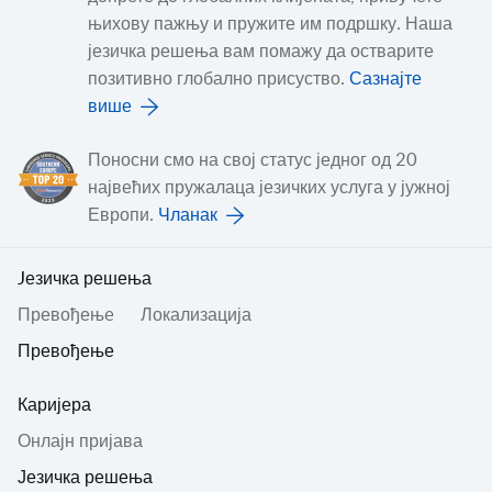
њихову пажњу и пружите им подршку. Наша
језичка решења вам помажу да остварите
позитивно глобално присуство.
Сазнајте
више
Поносни смо на свој статус једног од 20
највећих пружалаца језичких услуга у јужној
Европи.
Чланак
Jезичка решења
Превођењe
Локализација
Превођење
Каријера
Онлајн пријава
Језичка решења