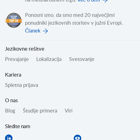
na mednarodnem trgu.
Več o tem
Ponosni smo, da smo med 20 največjimi
ponudniki jezikovnih storitev v južni Evropi.
Članek
Jezikovne rešitve
Prevajanje
Lokalizacija
Svetovanje
Kariera
Spletna prijava
O nas
Blog
Študije primera
Viri
Sledite nam