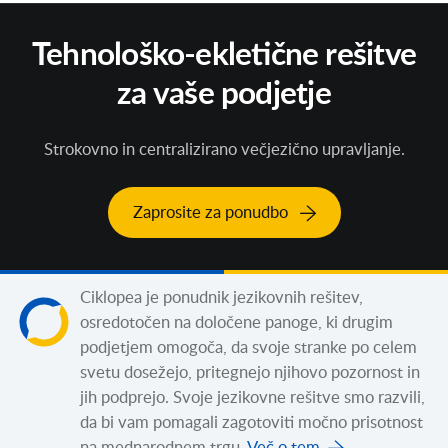
Tehnološko-ekletične rešitve
za vaše podjetje
Strokovno in centralizirano večjezično upravljanje.
Zaprosite za ponudbo
Ciklopea je ponudnik jezikovnih rešitev,
osredotočen na določene panoge, ki drugim
podjetjem omogoča, da svoje stranke po celem
svetu dosežejo, pritegnejo njihovo pozornost in
jih podprejo. Svoje jezikovne rešitve smo razvili,
da bi vam pomagali zagotoviti močno prisotnost