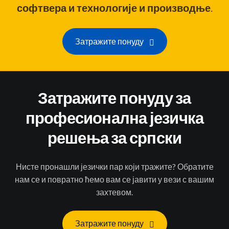
софтвера и технологије и производње
.
Затражите понуду
Затражите понуду за
професионална језичка
решења за српски
Нисте пронашли језички пар који тражите? Обратите
нам се и повратно ћемо вам се јавити у вези с вашим
захтевом.
Затражите понуду