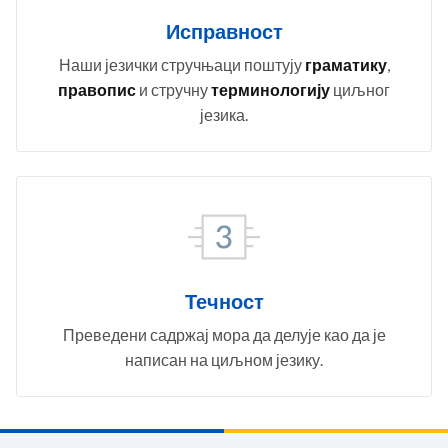
Исправност
Наши језички стручњаци поштују
граматику
,
правопис
и стручну
терминологију
циљног
језика.
Течност
Преведени садржај мора да делује као да је
написан на циљном језику.