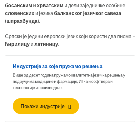
босанским
и
хрватским
и дели заједничке особине
словенских
и језика
балканског језичког савеза
(
шпрахбунда
).
Српски је једини европски језик који користи два писма –
ћирилицу
и
латиницу
.
Индустрије за које пружамо решења
Више од десет година пружамо квалитетна језичка решења у
подручјима медицине и фармације, ИТ-а и софтвера и
технологије и производње.
Покажи индустрије