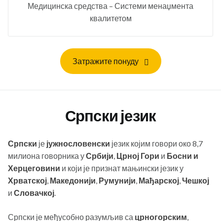
Медицинска средства – Системи менаџмента
квалитетом
Затражите понуду
Српски језик
Српски
је
јужнословенски
језик којим говори око 8,7
милиона говорника у
Србији
,
Црној Гори
и
Босни и
Херцеговини
и који је признат мањински језик у
Хрватској
,
Македонији
,
Румунији
,
Мађарској
,
Чешкој
и
Словачкој
.
Српски је међусобно разумљив са
црногорским
,