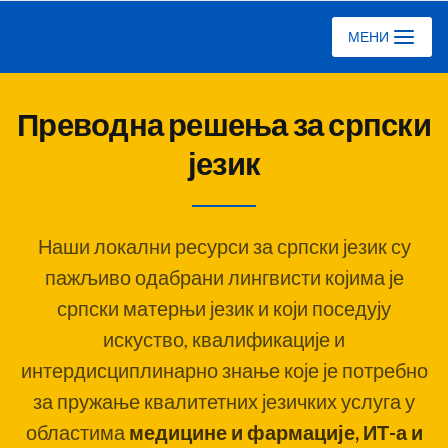
Ciklopea
МЕНИ
Преводна решења за српски
језик
Наши локални ресурси за српски језик су
пажљиво одабрани лингвисти којима је
српски матерњи језик и који поседују
искуство, квалификације и
интердисциплинарно знање које је потребно
за пружање квалитетних језичких услуга у
областима
медицине и фармације, ИТ-а и