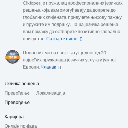
Ciklopea је пружалац професионалних језичких
решења која вам омогућавају да допрете до
глобалних клијената, привучете њихову пажњу
и пружите им подршку. Наша језичка решења
вам помажу да остварите позитивно глобално
присуство.
Сазнајте више
Поносни смо на свој статус једног од 20
највећих пружалаца језичких услуга у јужној
Европи.
Чланак
Jезичка решења
Превођењe
Локализација
Превођење
Каријера
Онлајн пријава