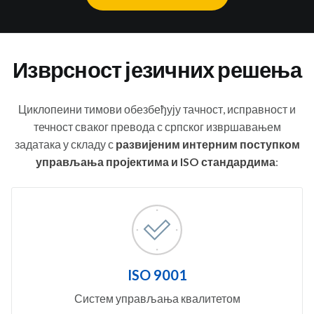
Изврсност језичних решења
Циклопеини тимови обезбеђују тачност, исправност и
течност сваког превода с српског извршавањем
задатака у складу с
развијеним интерним поступком
управљања пројектима и ISO стандардима
:
ISO 9001
Систем управљања квалитетом