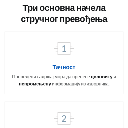
Три основна начела
стручног превођења
Тачност
Преведени садржај мора да пренесе
целовиту
и
непромењену
информацију из изворника.