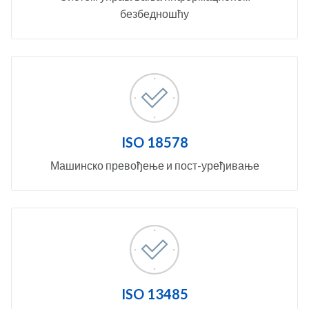
безбедношћу
ISO 18578
Машинско превођење и пост-уређивање
ISO 13485