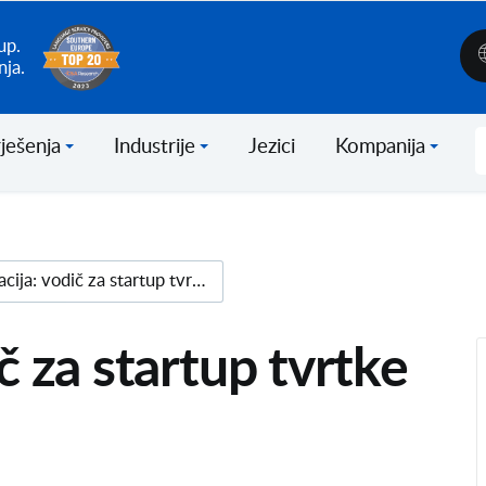
up.
nja.
ješenja
Industrije
Jezici
Kompanija
Lokalizacija: vodič za startup tvrtke
ič za startup tvrtke