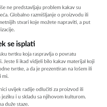
 više ne predstavljaju problem kakav su
jeća. Globalno razmišljanje o proizvodu ili
etnijih stvari koje možete napraviti, a put
zacije.
k se isplati
tsku tvrtku koja raspravlja o povratu
Jeste li ikad vidjeli bilo kakav materijal koji
dne tvrtke, a da je prezentiran na lošem ili
 mi.
ici uvijek radije odlučiti za proizvod ili
 jeziku i u skladu sa njihovom kulturom.
na duže staze.