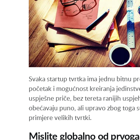
Svaka startup tvrtka ima jednu bitnu p
početak i mogućnost kreiranja jedinst
uspješne priče, bez tereta ranijih uspjeh
obećavaju puno, ali upravo zbog toga su 
primjere velikih tvrtki.
Mislite globalno od prvog