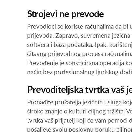
Strojevi ne prevode
Prevodioci se koriste računalima da bi u
prijevoda. Zapravo, suvremena jezična 
softvera i baza podataka. Ipak, korište
čitavog prijevodnog procesa računalima p
Prevođenje je sofisticirana operacija k
način bez profesionalnog ljudskog dodi
Prevoditeljska tvrtka vaš j
Pronađite pružatelja jezičnih usluga koj
široko znanje o kulturi ciljnog tržišta. 
tvrtka vaš prijatelj koji će vam pomoći d
pošaljete svoju poslovnu poruku ciljnom 