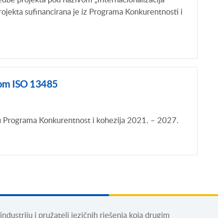
ekta sufinancirana je iz Programa Konkurentnosti i
tom ISO 13485
iru Programa Konkurentnost i kohezija 2021. – 2027.
dustriju i pružatelj jezičnih rješenja koja drugim