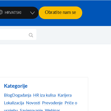
Obratite nam se
HRVATSKI
Kategorije
Blog
Događanja
HR iza kulisa
Karijera
Lokalizacija
Novosti
Prevođenje
Priče o
uspjehu
Savjetovanje
Webinar