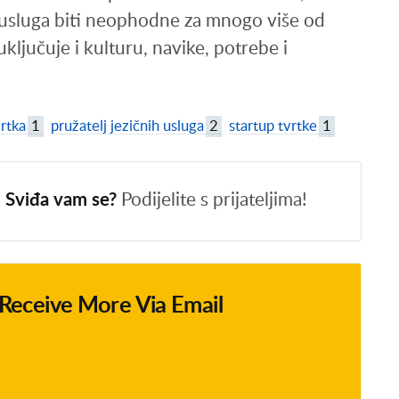
h usluga biti neophodne za mnogo više od
ključuje i kulturu, navike, potrebe i
vrtka
1
pružatelj jezičnih usluga
2
startup tvrtke
1
Sviđa vam se?
Podijelite s prijateljima!
o Receive More Via Email