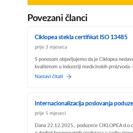
Povezani članci
Ciklopea stekla certifikat ISO 13485
prije 3 mjeseca
S ponosom objavljujemo da je Ciklopea nedav
kvalitetom u industriji medicinskih proizvoda –
Nastavi čitati
Internacionalizacija poslovanja poduz
prije 5 mjeseci
Dana 22.12.2025., poduzeće CIKLOPEA d.o.o. 
o dodjeli bespovratnih sredstava u svrhu prov