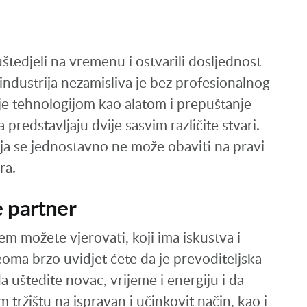
štedjeli na vremenu i ostvarili dosljednost
industrija nezamisliva je bez profesionalnog
nje tehnologijom kao alatom i prepuštanje
redstavljaju dvije sasvim različite stvari.
oja se jednostavno ne može obaviti na pravi
ra.
e partner
em možete vjerovati, koji ima iskustva i
Veoma brzo uvidjet ćete da je prevoditeljska
a uštedite novac, vrijeme i energiju i da
tržištu na ispravan i učinkovit način, kao i