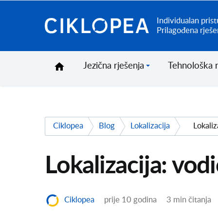
Individualan prist
Ciklopea
Prilagođena rješe
Jezična rješenja
Tehnološka r
Ciklopea
Blog
Lokalizacija
Lokalizacija: vod
Ciklopea
prije 10 godina
3 min čitanja