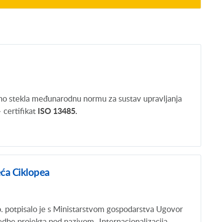
no stekla međunarodnu normu za sustav upravljanja
 certifikat
ISO 13485.
eća Ciklopea
potpisalo je s Ministarstvom gospodarstva Ugovor
edbe projekta pod nazivom „Internacionalizacija