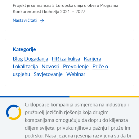
Projekt je sufinancirala Europska unija u okviru Programa
Konkurentnost i kohezija 2021. – 2027.
Nastavi čitati
Kategorije
Blog
Događanja
HR iza kulisa
Karijera
Lokalizacija
Novosti
Prevođenje
Priče o
uspjehu
Savjetovanje
Webinar
Ciklopea je kompanija usmjerena na industriju i
pružatelj jezičnih rješenja koja drugim
kompanijama omogućuju da dopru do klijenata
diljem svijeta, privuku njihovu pažnju i pruže im
podršku. Naša jezična rješenja razvijena su da bi